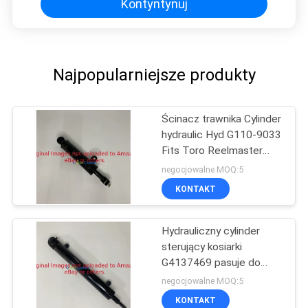
Kontyntynuj
Najpopularniejsze produkty
Ścinacz trawnika Cylinder
hydraulic Hyd G110-9033
Fits Toro Reelmaster
Viechles
negocjowalne MOQ:5
KONTAKT
Hydrauliczny cylinder
sterujący kosiarki
G4137469 pasuje do
Jacobsen
negocjowalne MOQ:5
KONTAKT