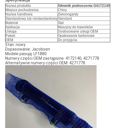
Specyfikacja
Nazwa produktu
Siłownik podnoszenia G4172140
Miejsce pochodzenia
Chiny
Nazwa handlowa
Zielonogardy
Standardowy lub niestandardowy
Standard
Materiał
Stal
Aplikacja
Maszyny do trawników
Usługa
Dostosowane usługi OEM
Pakiet
Opakowanie kartonowe
OEM
Do przyjęcia
Stan: nowy
Dopasowanie: Jacobsen
Modele pasują: LF1880
Numery części OEM zastąpione: 4172140, 4271778
Alternatywne numery części OEM: 4271778