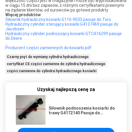
większość części jest w magazynie i może być wyprodukowana
w ciągu 15 dni bez zapasów, z różnymi certyfikatami prawnymi
na żądanie klientów, od surowców po gotowe produkty.
Więcej produktów
Siłownik hydrauliczny kosiarki G110-9033 pasuje do Toro
Hydrauliczny cylinder sterujący kosiarki G4137469 pasuje do
Jacobsen
Hydrauliczny cylinder podnoszący kosiarki GTCA16299 pasuje
do Deere
...
Producent części zamiennych do kosiarki.pdf
Czarny pręt do wymiany cylindra hydraulicznego
certyfikat CE części zamienne do cylindra hydraulicznego
części zamienne do cylindra hydraulicznego kosiarki
Uzyskaj najlepszą cenę za
Siłownik podnoszenia kosiarki do
trawy G4172140 Pasuje do
kosiarki do toru wodnego
Jacobsen LF1880