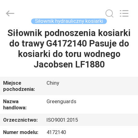
Dongguan
Hesheng
Long
Trading
Co.,
Siłownik hydrauliczny kosiarki
Ltd..
All
Siłownik podnoszenia kosiarki
DOM
Rights
Reserved.
do trawy G4172140 Pasuje do
PRODUKTY
kosiarki do toru wodnego
Jacobsen LF1880
O
NAS
Miejsce
Chiny
pochodzenia:
WYCIECZKA
Nazwa
Greenguards
handlowa:
PO
Orzecznictwo:
ISO9001:2015
FABRYCE
Numer modelu:
4172140