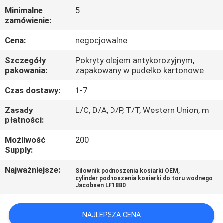
KONTROLA
Minimalne
5
zamówienie:
JAKOŚCI
Cena:
negocjowalne
SKONTAKTUJ
Szczegóły
Pokryty olejem antykorozyjnym,
SIĘ
pakowania:
zapakowany w pudełko kartonowe
Z
Czas dostawy:
1-7
NAMI
Zasady
L/C, D/A, D/P, T/T, Western Union, m
płatności:
AKTUALNOŚCI
Możliwość
200
Supply:
POPROSIĆ
Najważniejsze:
,
Siłownik podnoszenia kosiarki OEM
cylinder podnoszenia kosiarki do toru wodnego
O
Jacobsen LF1880
WYCENĘ
NAJLEPSZA CENA