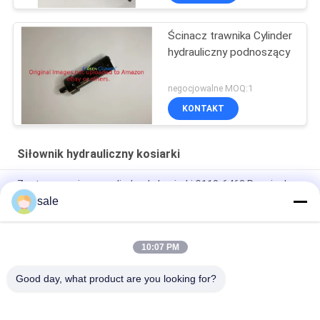
Ścinacz trawnika Cylinder
hydrauliczny podnoszący
negocjowalne MOQ:1
KONTAKT
Siłownik hydrauliczny kosiarki
Zestaw serwisowy cylindra do kosiarki G110-6463 Pasuje do
Toro Groundsmaster/Reelmaster
sale
Kosiarka trawnika Cylinder hydrauliczny GTCA23466 Pasuje do
pojazdu użytkowego Deere ProGator
10:07 PM
GTCA13394 Pasuje do przedniej kosiarki.
Good day, what product are you looking for?
popularne kategorie
Wszystko