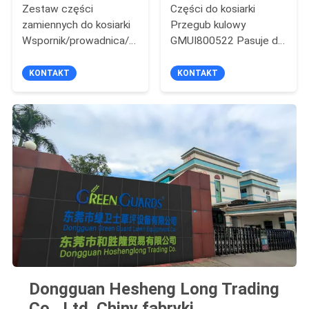
Zestaw części
Części do kosiarki
zamiennych do kosiarki
Przegub kulowy
Wspornik/prowadnica/wkładka
GMUI800522 Pasuje do
GTCU30855 Pasuje do
pojazdu użytkowego
Deere
Deere ProGator
KONTAKT
KONTAKT
Dongguan Hesheng Long Trading
Co., Ltd. Chiny fabryki