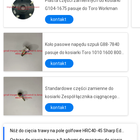
Piasta części zamiennych do kosiarki
G104-1675 pasuje do Toro Workman
kontakt
Koło pasowe napędu szpuli G88-7840
pasuje do kosiarki Toro 1010 1600 800
2600 2000
kontakt
Standardowe części zamienne do
kosiarki Zespół łącznika ciągnącego
G108-6542 pasuje do TORO
kontakt
Nóż do cięcia trawy na pole golfowe HRC40-45 Sharp Edge 9 Ostrze do wycinarki krzaków