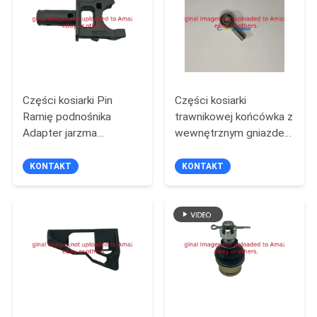
SITEMAP
PRIVACY
POLICY
Części kosiarki Pin
Części kosiarki
Ramię podnośnika
trawnikowej końcówka z
Adapter jarzma
wewnętrznym gniazdem
GTCU17032 Pasuje do
kulkowym GAT186292
kosiarki Deere
KONTAKT
KONTAKT