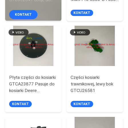
KONTROLA
Sprayera trawnika
Jacobsen Greens King i
JAKOŚCI
LF
KONTAKT
KONTAKT
SKONTAKTUJ
SIĘ
Z
NAMI
Płyta części do kosiarki
Części kosiarki
AKTUALNOŚCI
GTCA23877 Pasuje do
trawnikowej, lewy bok
kosiarki Deere
GTCU26581
POPROSIĆ
PrecisionCut Fairway i
hybrydowej kosiarki E-
KONTAKT
KONTAKT
O
Cut
WYCENĘ