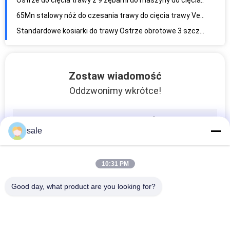
Ostrze do cięcia trawy z 9 zębami do maszyny do cięcia trawy Pole golfowe 2,0 mm
65Mn stalowy nóż do czesania trawy do cięcia trawy Verti Cut Blade w zielonych polach golfowych
Standardowe kosiarki do trawy Ostrze obrotowe 3 szczoteczki do szczotek 9 cali
10-calowy nóż do trawy Metalowe ostrze Stalowy nóż do czesania trawy Verti Cut GR-G017
8-calowa 2-calowa szczoteczka do szczotek do zębów Przystawka stalowa płyta do przycinarki do trawy GR-G025
Zostaw wiadomość
Wymiana ostrza kosiarki Toro 12-calowe 2-zębowe ostrze kosiarki Toro
Oddzwonimy wkrótce!
Noż do łóżka G4118902
Ostrza do kosiarki 93-9774 22" Niski nóż Fairway Zastępuje Toro Reelmaster
Wyrobnik trawnikowy Tines Solid Needle Tube
sale
Zęby napowietrzające od 0,25 do 10 mm z pełnymi igłami z częściami kosiarki do pola golfowego
Wyrobnik ogrzewania trawnika Węzły węzły boczne G10019 Wyposażone w otwarte części zamienne kosząca
10:31 PM
0,15 kg Standardowy napowietrzacz z wydrążoną boczną igłą Części do kosiarki do pola golfowego G10018
Rurka igłowa 10 mm wydobyta z części kosiarki środkowego pola golfowego
Good day, what product are you looking for?
022-113 Solidna tylna rolka do Toro 52-3120 Przystawka rolkowa do kosiarki o średnicy 2 "
Przymocowanie rolety kosiarki trawnikowej Full Roller Asm G61-0410 Fit Toro Reelmaster