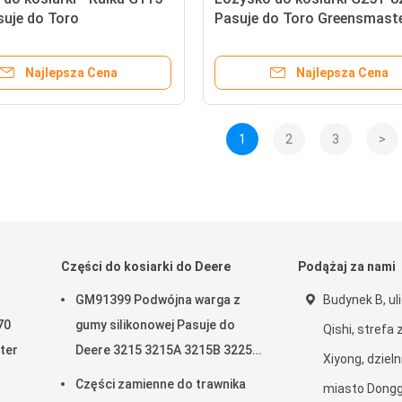
suje do Toro
Pasuje do Toro Greensmast
aster & Reelmaster
Najlepsza Cena
Najlepsza Cena
1
2
3
>
Części do kosiarki do Deere
Podążaj za nami
GM91399 Podwójna warga z
Budynek B, ul
70
gumy silikonowej Pasuje do
Qishi, strefa
ter
Deere 3215 3215A 3215B 3225B
Xiyong, dziel
3225c
Części zamienne do trawnika
miasto Dong