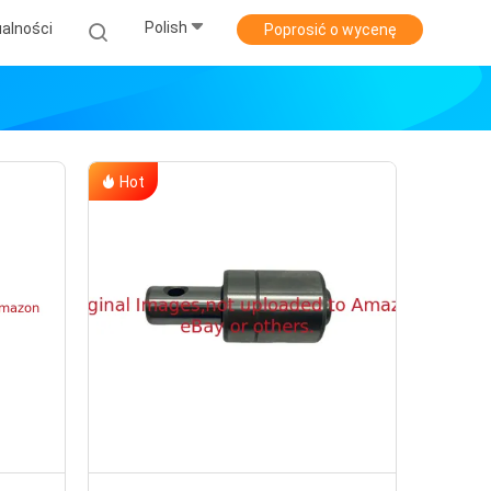
Polish
alności
Poprosić o wycenę
Hot