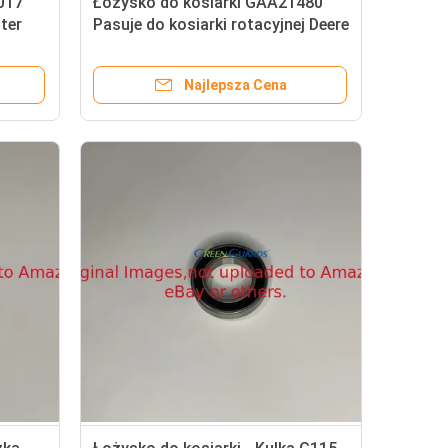
017
Łożysko do kosiarki GAA21480
ter
Pasuje do kosiarki rotacyjnej Deere
Najlepsza Cena