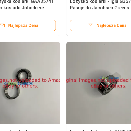
ożyska kosiarki GAA35741
Łożysko kosiarki - igła G36
o kosiarki Johndeere
Pasuje do Jacobsen Greens 
Najlepsza Cena
Najlepsza Cena