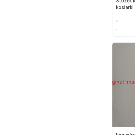
Stożek 
kosiarki
GJD8230 
rotacyjn