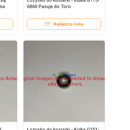
zką
Łożysko do kosiarki - Kulka G115-
ena
6860 Pasuje do Toro
Greensmaster
Najlepsza Cena
2
Łożysko do kosiarki - Kulka G251-