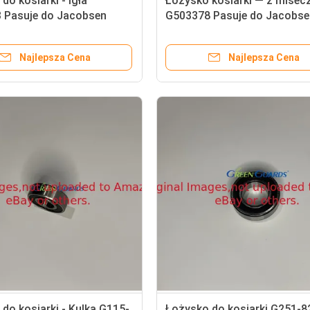
do kosiarki - igła
Łożysko kosiarki — z misec
 Pasuje do Jacobsen
G503378 Pasuje do Jacobs
King
Najlepsza Cena
Najlepsza Cena
do kosiarki - Kulka G115-
Łożysko do kosiarki G251-8