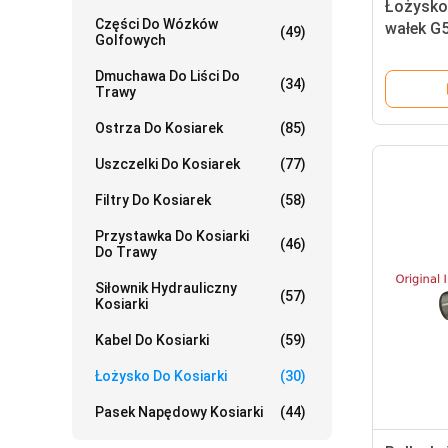
Łożysko 
Części Do Wózków
wałek G
(49)
Golfowych
Greensm
Dmuchawa Do Liści Do
(34)
Trawy
Ostrza Do Kosiarek
(85)
Uszczelki Do Kosiarek
(77)
Filtry Do Kosiarek
(58)
Przystawka Do Kosiarki
(46)
Do Trawy
Siłownik Hydrauliczny
(57)
Kosiarki
Kabel Do Kosiarki
(59)
Łożysko Do Kosiarki
(30)
Pasek Napędowy Kosiarki
(44)