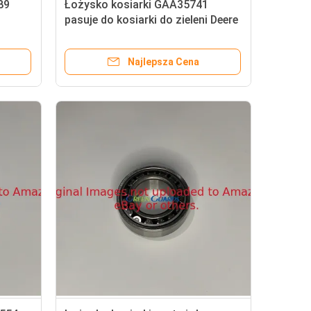
89
Łożysko kosiarki GAA35741
pasuje do kosiarki do zieleni Deere
180A
Najlepsza Cena