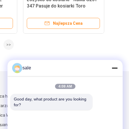
er
347 Pasuje do kosiarki Toro
Greensmaster
Najlepsza Cena
>>
sale
Napisz do nas
4:08 AM
ica handlowa
Good day, what product are you looking 
for?
 zarządzania
nica Wanjiang,
guan