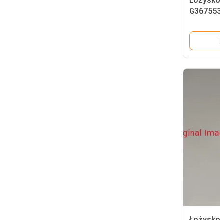
Łożysko 
G367553
Greens 
Łożysko 