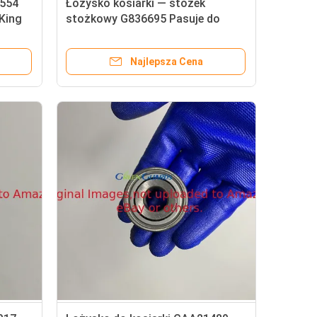
7554
Łożysko kosiarki — stożek
King
stożkowy G836695 Pasuje do
Jacobsena
Najlepsza Cena