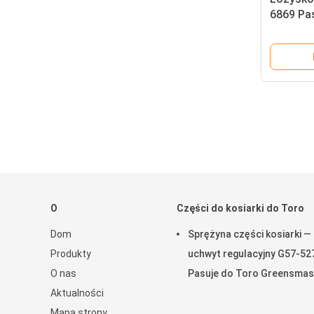
6869 Pa
Greensm
O
Części do kosiarki do Toro
Dom
Sprężyna części kosiarki —
Produkty
uchwyt regulacyjny G57-52
O nas
Pasuje do Toro Greensmas
Aktualności
Mapa strony