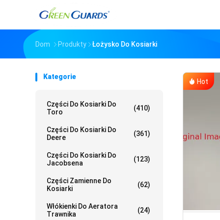
Dom
Produkty
Łożysko Do Kosiarki
Kategorie
Hot
Części Do Kosiarki Do
(410)
Toro
Części Do Kosiarki Do
(361)
Deere
Części Do Kosiarki Do
(123)
Jacobsena
Części Zamienne Do
(62)
Kosiarki
Włókienki Do Aeratora
(24)
Trawnika