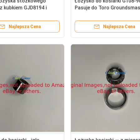
łożyska stożkowego
Łożysko do kosiarki G108-9
 z kubkiem GJD8194 i
Pasuje do Toro Groundsmas
pasuje do kosiarki
ej Deere
Najlepsza Cena
Najlepsza Cena