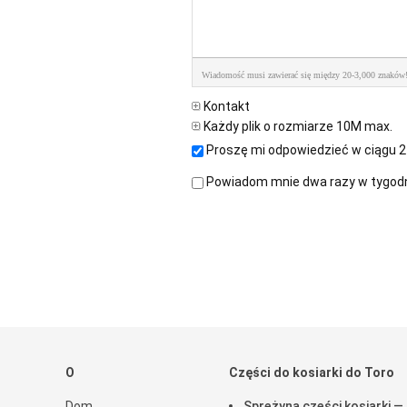
Wiadomość musi zawierać się między 20-3,000 znaków
Kontakt
Każdy plik o rozmiarze 10M max.
Proszę mi odpowiedzieć w ciągu 2
Powiadom mnie dwa razy w tygodni
O
Części do kosiarki do Toro
Dom
Sprężyna części kosiarki —