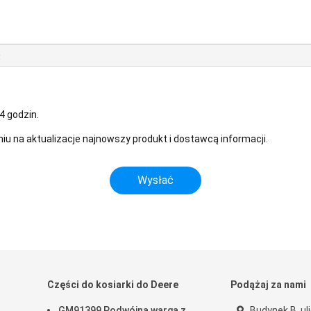
!
4 godzin.
u na aktualizacje najnowszy produkt i dostawcą informacji.
Części do kosiarki do Deere
Podążaj za nami
GM91399 Podwójna warga z
Budynek B, ul