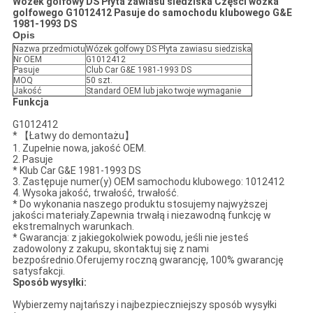
Wózek golfowy DS Płyta zawiasu siedziska Części wózka
golfowego G1012412 Pasuje do samochodu klubowego G&E
1981-1993 DS
Opis
Nazwa przedmiotu
Wózek golfowy DS Płyta zawiasu siedziska
Nr OEM
G1012412
Pasuje
Club Car G&E 1981-1993 DS
MOQ
50 szt.
Jakość
Standard OEM lub jako twoje wymaganie
Funkcja
G1012412
* 【Łatwy do demontażu】
1. Zupełnie nowa, jakość OEM.
2. Pasuje
* Klub Car G&E 1981-1993 DS
3. Zastępuje numer(y) OEM samochodu klubowego: 1012412
4. Wysoka jakość, trwałość, trwałość.
* Do wykonania naszego produktu stosujemy najwyższej
jakości materiały.Zapewnia trwałą i niezawodną funkcję w
ekstremalnych warunkach.
* Gwarancja: z jakiegokolwiek powodu, jeśli nie jesteś
zadowolony z zakupu, skontaktuj się z nami
bezpośrednio.Oferujemy roczną gwarancję, 100% gwarancję
satysfakcji.
Sposób wysyłki:
Wybierzemy najtańszy i najbezpieczniejszy sposób wysyłki