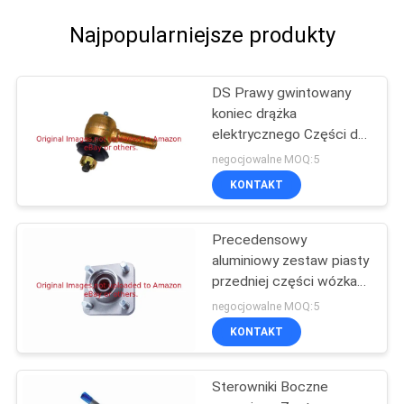
Najpopularniejsze produkty
DS Prawy gwintowany
koniec drążka
elektrycznego Części do
wózków golfowych
negocjowalne MOQ:5
G7539
KONTAKT
Precedensowy
aluminiowy zestaw piasty
przedniej części wózka
golfowego G102357701
negocjowalne MOQ:5
KONTAKT
Sterowniki Boczne