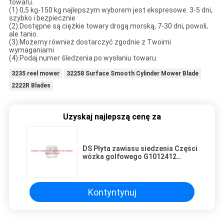
towaru.
(1) 0,5 kg-150 kg najlepszym wyborem jest ekspresowe. 3-5 dni,
szybko i bezpiecznie
(2).Dostępne są ciężkie towary drogą morską, 7-30 dni, powoli,
ale tanio.
(3).Możemy również dostarczyć zgodnie z Twoimi
wymaganiami
(4).Podaj numer śledzenia po wysłaniu towaru.
3235 reel mower
32258 Surface Smooth Cylinder Mower Blade
2222R Blades
Uzyskaj najlepszą cenę za
DS Płyta zawiasu siedzenia Części
wózka golfowego G1012412
Pasuje do samochodu klubowego
G&E 1981-1993 DS
Kontyntynuj