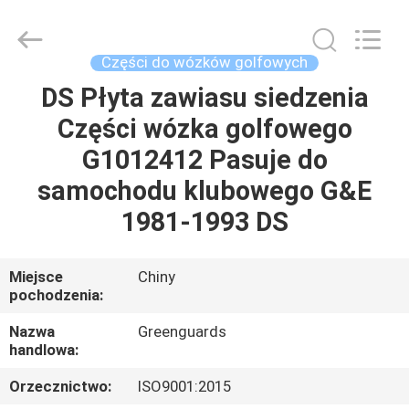
Dongguan
Hesheng
Long
Trading
Co.,
Części do wózków golfowych
Ltd..
All
DS Płyta zawiasu siedzenia
DOM
Rights
Reserved.
Części wózka golfowego
PRODUKTY
G1012412 Pasuje do
samochodu klubowego G&E
O
1981-1993 DS
NAS
Miejsce
Chiny
pochodzenia:
WYCIECZKA
PO
Nazwa
Greenguards
handlowa:
FABRYCE
Orzecznictwo:
ISO9001:2015