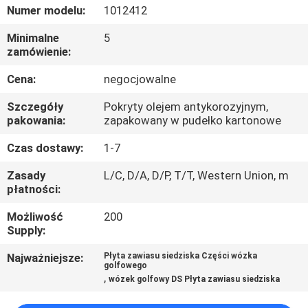
KONTROLA
Numer modelu:
1012412
JAKOŚCI
Minimalne
5
zamówienie:
SKONTAKTUJ
Cena:
negocjowalne
SIĘ
Szczegóły
Pokryty olejem antykorozyjnym,
Z
pakowania:
zapakowany w pudełko kartonowe
NAMI
Czas dostawy:
1-7
Zasady
L/C, D/A, D/P, T/T, Western Union, m
AKTUALNOŚCI
płatności:
Możliwość
200
Supply:
POPROSIĆ
O
Najważniejsze:
Płyta zawiasu siedziska Części wózka
golfowego
,
WYCENĘ
wózek golfowy DS Płyta zawiasu siedziska