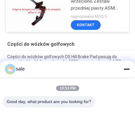
wrzeciono Zestaw
przedniej piasty ASM
Części do wózka
negocjowalne MOQ:5
golfowego G103717302
KONTAKT
Części do wózków golfowych
Części do wózków golfowych DS Hill Brake Pad pasują do
samochodów klubowych z roku 1981 i nowszych modeli DS
gazowych i elektrycznych
sale
Części do wózków golfowych G1011415 Fits Club Car G E DS
Shock Absorber Bushing Kit Z 2 klejem 2 Pad 2 Nut
10:53 PM
Zbiór kabli hamulcowych G1011403
Good day, what product are you looking for?
popularne kategorie
Wszystko
Części Do Kosiarki 
Części Do Kosiarki 