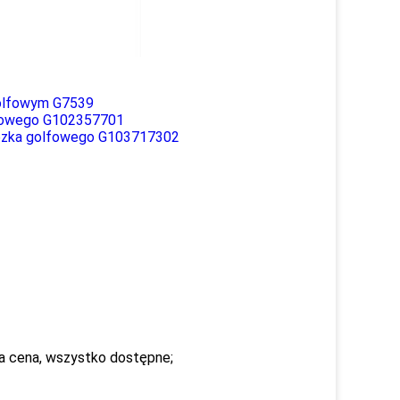
golfowym G7539
lfowego G102357701
wózka golfowego G103717302
ra cena, wszystko dostępne;