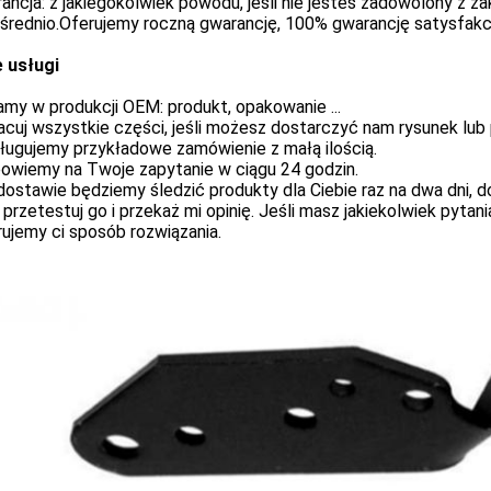
ancja: z jakiegokolwiek powodu, jeśli nie jesteś zadowolony z za
średnio.Oferujemy roczną gwarancję, 100% gwarancję satysfakcj
 usługi
amy w produkcji OEM: produkt, opakowanie ...
acuj wszystkie części, jeśli możesz dostarczyć nam rysunek lub 
ługujemy przykładowe zamówienie z małą ilością.
powiemy na Twoje zapytanie w ciągu 24 godzin.
dostawie będziemy śledzić produkty dla Ciebie raz na dwa dni,
 przetestuj go i przekaż mi opinię. Jeśli masz jakiekolwiek pytan
ujemy ci sposób rozwiązania.