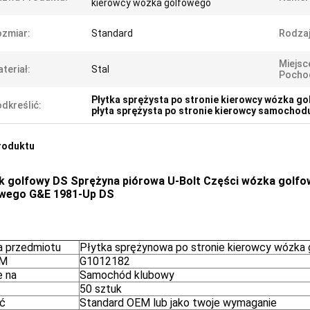
kierowcy wózka golfowego
zmiar:
Standard
Rodzaj
Miejsc
teriał:
Stal
Pocho
Płytka sprężysta po stronie kierowcy wózka g
dkreślić:
płyta sprężysta po stronie kierowcy samocho
roduktu
 golfowy DS Sprężyna piórowa U-Bolt Części wózka golf
wego G&E 1981-Up DS
 przedmiotu
Płytka sprężynowa po stronie kierowcy wózka
EM
G1012182
e na
Samochód klubowy
50 sztuk
ć
Standard OEM lub jako twoje wymaganie