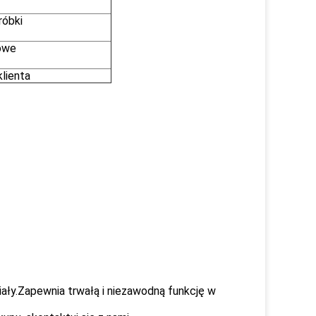
róbki
owe
lienta
ały.Zapewnia trwałą i niezawodną funkcję w