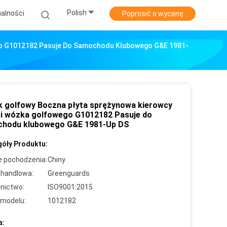
Polish
alności
Poprosić o wycenę
go G1012182 Pasuje Do Samochodu Klubowego G&E 1981-
 golfowy Boczna płyta sprężynowa kierowcy
i wózka golfowego G1012182 Pasuje do
hodu klubowego G&E 1981-Up DS
óły Produktu:
e pochodzenia:
Chiny
handlowa:
Greenguards
nictwo:
ISO9001:2015
modelu:
1012182
a: