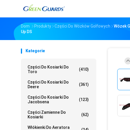
Dom
Produkty
Części Do Wózków Golfowych
Wózek G
Up DS
Kategorie
Części Do Kosiarki Do
(410)
Toro
Części Do Kosiarki Do
(361)
Deere
Części Do Kosiarki Do
(123)
Jacobsena
Części Zamienne Do
(62)
Kosiarki
Włókienki Do Aeratora
(24)