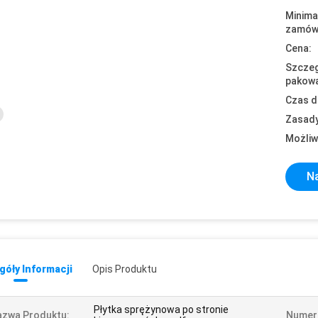
Minima
zamówi
Cena:
Szczeg
pakowa
Czas d
Zasady
Możliw
Na
óły Informacji
Opis Produktu
Płytka sprężynowa po stronie
azwa Produktu:
Numer 