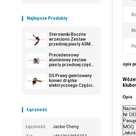
Ro
Najlepsze Produkty
Ma
Sterowniki Boczne
wrzeciono Zestaw
przedniej piasty ASM
Po
Części do wózka
golfowego
Precedensowy
G103717302
aluminiowy zestaw
opis p
piasty przedniej części
wózka golfowego
G102357701
DS Prawy gwintowany
Wózek
koniec drążka
klubo
elektrycznego Części
do wózków golfowych
G7539
Opis
Nazwa
Łączność
Nr O
Pasuj
MOQ
Łączność:
Jackie Cheng
Jakoś