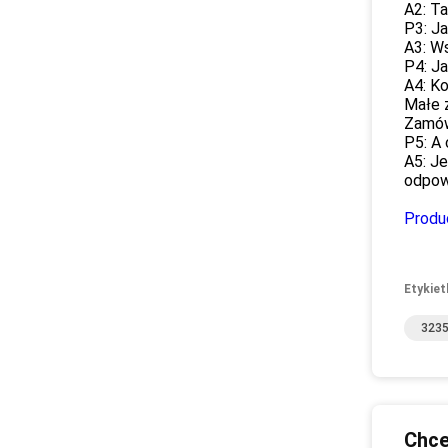
A2: T
P3: Ja
A3: Ws
P4: J
A4: Ko
Małe z
Zamów
P5: A 
A5: J
odpowi
Produ
Etykiet
3235
Chce