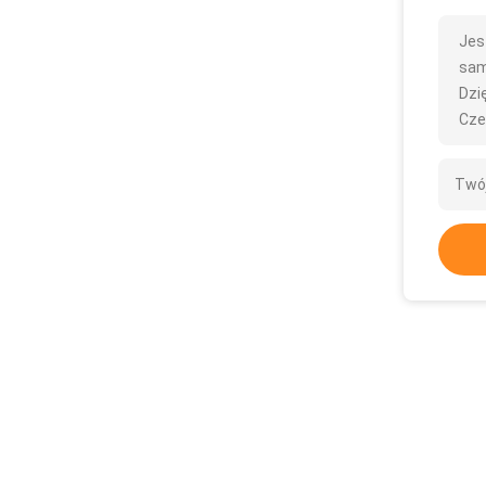
Jes
sam
Dzię
Cze