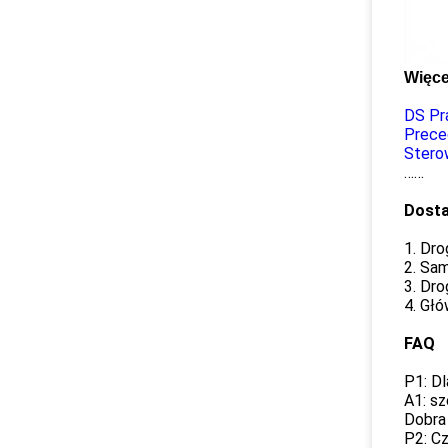
Więce
DS Pr
Prece
Stero
……
Dost
1. Dro
2. Sam
3. Dro
4. Głó
FAQ
P1: D
A1: s
Dobra 
P2: C