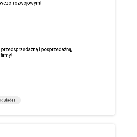
dawczo-rozwojowym!
 przedsprzedażną i posprzedażną,
firmy!
R Blades