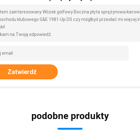
tem zainteresowany Wózek golfowy Boczna płyta sprężynowa kierow
ochodu klubowego G&E 1981-Up DS czy mógłbyś przesłać mi więcej informa
ki!
kam na Twoją odpowiedź.
Zatwierdź
podobne produkty