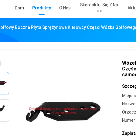
Skontaktuj Się Z Na
Dom
Produkty
O Nas
Aktu
Mi
olfowy Boczna Płyta Sprężynowa Kierowcy Części Wózka Golfowe
Wózek
Częśc
samoc
Szczeg
Miejsc
Nazwa 
Orzecz
Numer 
Zapłat