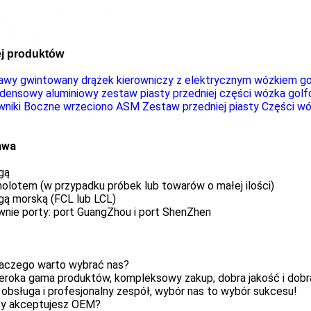
j produktów
awy gwintowany drążek kierowniczy z elektrycznym wózkiem 
densowy aluminiowy zestaw piasty przedniej części wózka go
wniki Boczne wrzeciono ASM Zestaw przedniej piasty Części 
awa
gą
olotem (w przypadku próbek lub towarów o małej ilości)
gą morską (FCL lub LCL)
wnie porty: port GuangZhou i port ShenZhen
laczego warto wybrać nas?
zeroka gama produktów, kompleksowy zakup, dobra jakość i dob
obsługa i profesjonalny zespół, wybór nas to wybór sukcesu!
zy akceptujesz OEM?