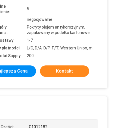
lne
5
enie:
negocjowalne
óły
Pokryty olejem antykorozyjnym,
nia:
zapakowany w pudełko kartonowe
ostawy:
1-7
 płatności:
L/C, D/A, D/P, T/T, Western Union, m
ość Supply:
200
jlepsza Cena
Kontakt
Części:
G1012182