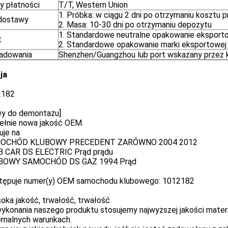
y płatności
T/T, Western Union
1. Próbka: w ciągu 2 dni po otrzymaniu kosztu p
dostawy
2. Masa: 10-30 dni po otrzymaniu depozytu
1. Standardowe neutralne opakowanie eksport
t
2. Standardowe opakowanie marki eksportowej
ładowania
Shenzhen/Guangzhou lub port wskazany przez k
ja
2182
wy do demontażu]
pełnie nowa jakość OEM.
uje na
MOCHÓD KLUBOWY PRECEDENT ZARÓWNO 2004 2012
B CAR DS ELECTRIC Prąd prądu
UBOWY SAMOCHÓD DS GAZ 1994 Prąd
stępuje numer(y) OEM samochodu klubowego: 1012182
oka jakość, trwałość, trwałość.
ykonania naszego produktu stosujemy najwyższej jakości materi
emalnych warunkach.