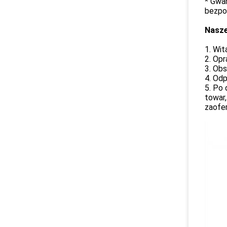
* Gwar
bezpo
Nasze
1. Wit
2. Opr
3. Obs
4. Od
5. Po 
towar,
zaofer