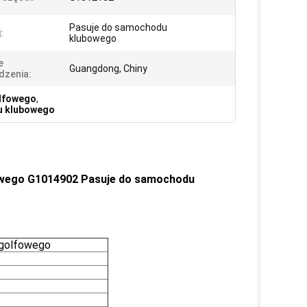
Pasuje do samochodu
:
klubowego
e
Guangdong, Chiny
dzenia:
olfowego
,
du klubowego
owego G1014902 Pasuje do samochodu
 golfowego