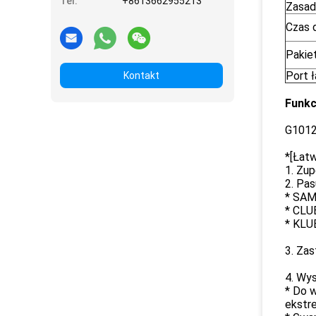
Tel:
+8613662955213
Zasad
Czas 
Pakie
Port 
Kontakt
Funkc
G101
*[Łat
1. Zu
2. Pas
* SA
* CLU
* KL
3. Za
4. Wys
* Do w
ekstr