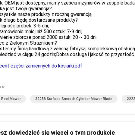
ak, OEM jest dostępny, mamy sześciu inżynierów w zespole ba
ka jest twoja gwarancja?
zystkie nasze produkty z roczną gwarancją.
ak długo będą dostarczane produkty?
lejność próbek: 3-5 dni;
amówienie mniej niż 500 sztuk: 7-9 dni;
ienie zbiorcze ponad 2000 sztuk: 20 ~ 30 dni.
co z Zielonym Strażnikiem?
esteśmy firmą handlową z własną fabryką, kompleksową obsługą
edzieć w ciągu 24 godzin;Dobra obsługa i jakość to przyszłość 
cent części zamiennych do kosiarki.pdf
ka:
 Reel Mower
32258 Surface Smooth Cylinder Mower Blade
2222
sz dowiedzieć się więcej o tym produkcie