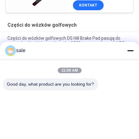
golfowego G103717302
KONTAKT
Części do wózków golfowych
Części do wózków golfowych DS Hill Brake Pad pasują do
samochodów klubowych z roku 1981 i nowszych modeli DS
gazowych i elektrycznych
sale
Części do wózków golfowych G1011415 Fits Club Car G E DS
Shock Absorber Bushing Kit Z 2 klejem 2 Pad 2 Nut
11:09 AM
Zbiór kabli hamulcowych G1011403
Good day, what product are you looking for?
popularne kategorie
Wszystko
Części Do Kosiarki 
Części Do Kosiarki 
Do Toro
Do Deere
Części Do Kosiarki 
Części Zamienne 
Do Jacobsena
Do Kosiarki