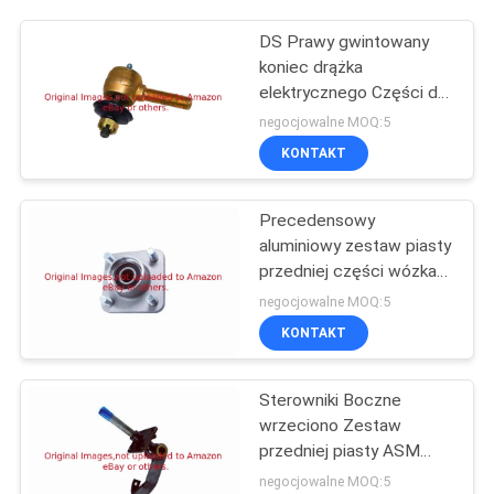
DS Prawy gwintowany
koniec drążka
elektrycznego Części do
wózków golfowych
negocjowalne MOQ:5
G7539
KONTAKT
Precedensowy
aluminiowy zestaw piasty
przedniej części wózka
golfowego G102357701
negocjowalne MOQ:5
KONTAKT
Sterowniki Boczne
wrzeciono Zestaw
przedniej piasty ASM
Części do wózka
negocjowalne MOQ:5