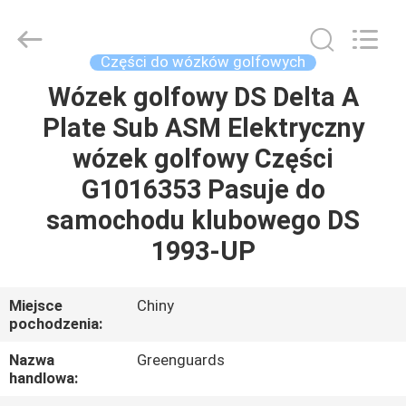
Dongguan
Hesheng
Long
Trading
Co.,
Części do wózków golfowych
Ltd..
All
Wózek golfowy DS Delta A
DOM
Rights
Reserved.
Plate Sub ASM Elektryczny
PRODUKTY
wózek golfowy Części
G1016353 Pasuje do
O
samochodu klubowego DS
NAS
1993-UP
WYCIECZKA
Miejsce
Chiny
pochodzenia:
PO
FABRYCE
Nazwa
Greenguards
handlowa: