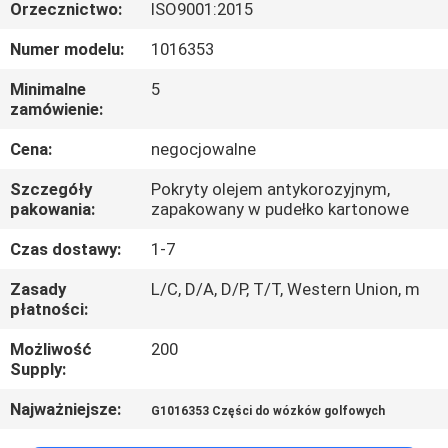
KONTROLA
Orzecznictwo:
ISO9001:2015
JAKOŚCI
Numer modelu:
1016353
Minimalne
5
SKONTAKTUJ
zamówienie:
SIĘ
Cena:
negocjowalne
Z
Szczegóły
Pokryty olejem antykorozyjnym,
NAMI
pakowania:
zapakowany w pudełko kartonowe
Czas dostawy:
1-7
AKTUALNOŚCI
Zasady
L/C, D/A, D/P, T/T, Western Union, m
płatności:
POPROSIĆ
Możliwość
200
Supply:
O
WYCENĘ
Najważniejsze:
G1016353 Części do wózków golfowych