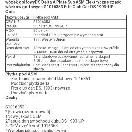
wózek golfowy
DS Delta A Plate Sub ASM Elektryczne części
wózków golfowych G1016353 Fits Club Car DS 1993-UP
Opis
Nazwa pozycji
Płytka pod ASM
OEM NIE.
G1016353
Pasuje
Club Car DS 1993-UP
MOQ
50 sztuk
Jakość
Standard OEM lub zgodnie z wymaganiami
Warunki
T/T, Western Union
płatności
Czas dostawy
1Próbka: w ciągu 2 dni od otrzymania kosztów próbki
2. Masa: 10-30 dni od otrzymania depozytu
Pakiet
1Standardowe opakowanie neutralne na eksport
2. Standardowe opakowanie marki eksportowej
Port załadunku
Port Shenzhen/Guangzhou lub port przeznaczony dla
klienta
Płytka pod ASM
Zastąpienie: samochód klubowy: 1016351
Podzbiór płytki delta
Fits club car: DS, 1993 i nowsze
Podzbiór płyty delta
Cechy
G1016353
* [Łatwo rozmontować]
1Nowy, jakość OEM.
2Pasuje do samochodu klubu DS 1993-UP
3. OEM część nr #: 1016353.
4Wysokiej jakości, trwałe, trwałe.