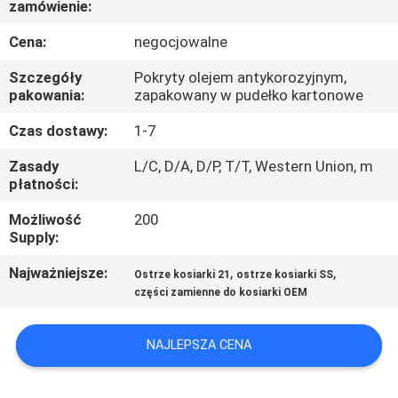
zamówienie:
KONTROLA
JAKOŚCI
Cena:
negocjowalne
Szczegóły
Pokryty olejem antykorozyjnym,
SKONTAKTUJ
pakowania:
zapakowany w pudełko kartonowe
SIĘ
Czas dostawy:
1-7
Z
Zasady
L/C, D/A, D/P, T/T, Western Union, m
płatności:
NAMI
Możliwość
200
Supply:
AKTUALNOŚCI
Najważniejsze:
,
,
Ostrze kosiarki 21
ostrze kosiarki SS
części zamienne do kosiarki OEM
POPROSIĆ
O
NAJLEPSZA CENA
WYCENĘ