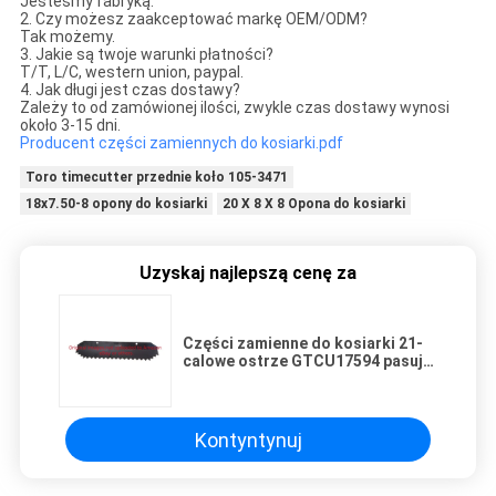
Jesteśmy fabryką.
2. Czy możesz zaakceptować markę OEM/ODM?
Tak możemy.
3. Jakie są twoje warunki płatności?
T/T, L/C, western union, paypal.
4. Jak długi jest czas dostawy?
Zależy to od zamówionej ilości, zwykle czas dostawy wynosi
około 3-15 dni.
Producent części zamiennych do kosiarki.pdf
Toro timecutter przednie koło 105-3471
18x7.50-8 opony do kosiarki
20 X 8 X 8 Opona do kosiarki
Uzyskaj najlepszą cenę za
Części zamienne do kosiarki 21-
calowe ostrze GTCU17594 pasuje
do Deere
Kontyntynuj