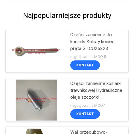
Najpopularniejsze produkty
Części zamienne do
kosiarki Kulisty koniec
pręta GTCU25223
Pasuje do kosiarki Deere
negocjowalne MOQ:5
KONTAKT
Części zamienne kosiarki
trawnikowej Hydrauliczne
oleje szczotki
GTCA13646 Fits Deere
negocjowalne MOQ:1
lekkie kosiarki Fairway
KONTAKT
Wał przegubowo-