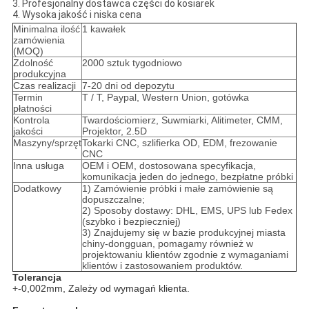
3. Profesjonalny dostawca części do kosiarek
4. Wysoka jakość i niska cena
Minimalna ilość
1 kawałek
zamówienia
(MOQ)
Zdolność
2000 sztuk tygodniowo
produkcyjna
Czas realizacji
7-20 dni od depozytu
Termin
T / T, Paypal, Western Union, gotówka
płatności
Kontrola
Twardościomierz, Suwmiarki, Alitimeter, CMM,
jakości
Projektor, 2.5D
Maszyny/sprzęt
Tokarki CNC, szlifierka OD, EDM, frezowanie
CNC
Inna usługa
OEM i OEM, dostosowana specyfikacja,
komunikacja jeden do jednego, bezpłatne próbki
Dodatkowy
1) Zamówienie próbki i małe zamówienie są
dopuszczalne;
2) Sposoby dostawy: DHL, EMS, UPS lub Fedex
(szybko i bezpieczniej)
3) Znajdujemy się w bazie produkcyjnej miasta
chiny-dongguan, pomagamy również w
projektowaniu klientów zgodnie z wymaganiami
klientów i zastosowaniem produktów.
Tolerancja
+-0,002mm, Zależy od wymagań klienta.