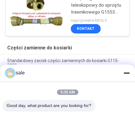
teleskopowy do sprzętu
trawnikowego G1553
Pasuje do dmuchaw
negocjowalne MOQ:5
BUFFALO
KONTAKT
Części zamienne do kosiarki
Standardowy zacisk części zamiennych do kosiarki G115-
9023 w magazynie
sale
Standardowy rozmiar części zamiennych do kosiarki Zacisk
GAET11311 Pasuje do Deere
5:35 AM
Części zamienne kosiarki trawnikowej Bracket - Yoke Adapter
Cap GMT6233
Good day, what product are you looking for?
popularne kategorie
Wszystko
Części Do Kosiarki 
Części Do Kosiarki 