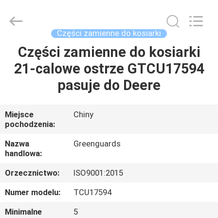
Dongguan
Hesheng
Long
Trading
Co.,
Części zamienne do kosiarki
Ltd..
All
Części zamienne do kosiarki
DOM
Rights
Reserved.
21-calowe ostrze GTCU17594
PRODUKTY
pasuje do Deere
O
Miejsce
Chiny
pochodzenia:
NAS
Nazwa
Greenguards
handlowa:
WYCIECZKA
Orzecznictwo:
ISO9001:2015
PO
FABRYCE
Numer modelu:
TCU17594
Minimalne
5