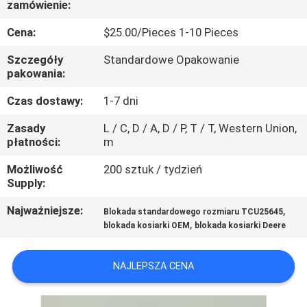
zamówienie:
KONTROLA
JAKOŚCI
Cena:
$25.00/Pieces 1-10 Pieces
Szczegóły
Standardowe Opakowanie
SKONTAKTUJ
pakowania:
SIĘ
Czas dostawy:
1-7 dni
Z
Zasady
L / C, D / A, D / P, T / T, Western Union,
płatności:
m
NAMI
Możliwość
200 sztuk / tydzień
Supply:
AKTUALNOŚCI
Najważniejsze:
,
Blokada standardowego rozmiaru TCU25645
,
blokada kosiarki OEM
blokada kosiarki Deere
POPROSIĆ
O
NAJLEPSZA CENA
WYCENĘ