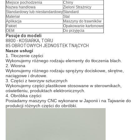
Miejsce pochodzenia
Chiny
Nazwa handlowa
Zieloni Strażnicy
Standardowy lub niestandardowy
Standard
Materiał
Stal
Aplikacja
Maszyny do trawników
Pakiet
Opakowanie kartonowe
OEM
Do przyjęcia
Pasuje do modeli
8800 - KOSIARKA, TORU
85 OBROTOWYCH JEDNOSTEK TNĄCYCH
Nasze usługi
1. Tłoczenie części
Wykonujemy różnego rodzaju elementy do tłoczenia blach.
2. Wiosna
Wykonujemy różnego rodzaju sprężyny dociskowe, skrętne,
naciągowe i drutowe.
3. Części z tworzyw sztucznych
Wykonujemy części plastikowe stosowane w sterownikach,
oświetleniu, produktach elektronicznych.
4. Obróbka części
Posiadamy maszyny CNC wykonane w Japonii i na Tajwanie do
produkcji różnych części do obróbki.