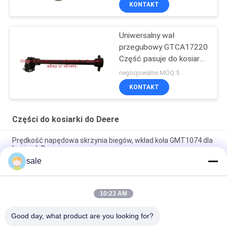
KONTAKT
Uniwersalny wał
przegubowy GTCA17220
Część pasuje do kosiarki
Deere
negocjowalne MOQ:5
KONTAKT
Części do kosiarki do Deere
Prędkość napędowa skrzynia biegów, wkład koła GMT1074 dla
kosiarek Deere
sale
Sprzęgło Pro Gator 2030 2020 Tarcza dociskowa sprzęgła
GM809222 GM809221 Pasuje do Deere
10:23 AM
Części do kosiarki Rozrusznik silnika GAM878176 Pasuje do
Deere Greensmower
Good day, what product are you looking for?