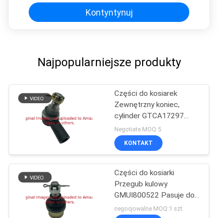
Kontyntynuj
Najpopularniejsze produkty
Części do kosiarek
Zewnętrzny koniec,
cylinder GTCA17297
Pasuje do kosiarki Deere
Negotiate MOQ:5
KONTAKT
Części do kosiarki
Przegub kulowy
GMUI800522 Pasuje do
pojazdu użytkowego
negocjowalne MOQ:1 szt
Deere ProGator