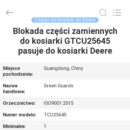
Dongguan
Hesheng
Long
Trading
Co.,
Części do kosiarki do Deere
Ltd..
All
Blokada części zamiennych
DOM
Rights
Reserved.
do kosiarki GTCU25645
PRODUKTY
pasuje do kosiarki Deere
O
Miejsce
Guangdong, Chiny
pochodzenia:
NAS
Nazwa
Green Guards
handlowa:
WYCIECZKA
Orzecznictwo:
ISO9001:2015
PO
FABRYCE
Numer modelu:
TCU25645
Minimalne
1