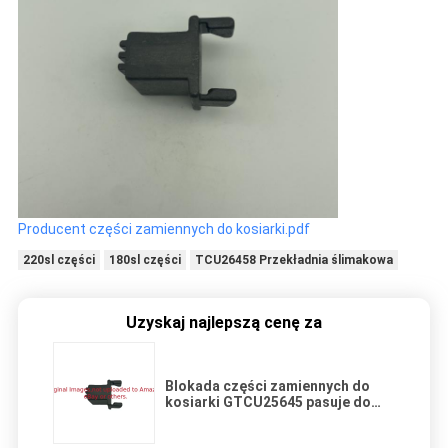
Producent części zamiennych do kosiarki.pdf
220sl części
180sl części
TCU26458 Przekładnia ślimakowa
Uzyskaj najlepszą cenę za
Blokada części zamiennych do
kosiarki GTCU25645 pasuje do
kosiarki Deere