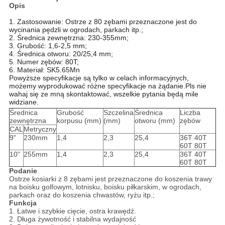
Opis
1. Zastosowanie: Ostrze z 80 zębami przeznaczone jest do
wycinania pędzli w ogrodach, parkach itp.;
2. Średnica zewnętrzna: 230-355mm;
3. Grubość: 1,6-2,5 mm;
4. Średnica otworu: 20/25,4 mm;
5. Numer zębów: 80T;
6. Materiał: SK5.65Mn
Powyższe specyfikacje są tylko w celach informacyjnych,
możemy wyprodukować różne specyfikacje na żądanie.Pls nie
wahaj się ze mną skontaktować, wszelkie pytania będą mile
widziane.
Średnica
Grubość
Szczelina
Średnica
Liczba
zewnętrzna
korpusu (mm)
(mm)
otworu (mm)
zębów
CAL
Metryczny
9"
230mm
1,4
2,3
25,4
36T 40T
60T 80T
10"
255mm
1,4
2,3
25,4
36T 40T
60T 80T
Podanie
Ostrze kosiarki z 8 zębami jest przeznaczone do koszenia trawy
na boisku golfowym, lotnisku, boisku piłkarskim, w ogrodach,
parkach oraz do koszenia chwastów, ryżu itp.;
Funkcja
1. Łatwe i szybkie cięcie, ostra krawędź.
2. Długa żywotność i stabilna wydajność