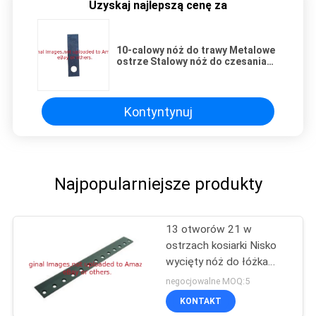
Uzyskaj najlepszą cenę za
10-calowy nóż do trawy Metalowe
ostrze Stalowy nóż do czesania
trawy Verti Cut GR-G017
Kontyntynuj
Najpopularniejsze produkty
13 otworów 21 w
ostrzach kosiarki Nisko
wycięty nóż do łóżka
G93-4262 Pasuje do
negocjowalne MOQ:5
kosiarki Toro
KONTAKT