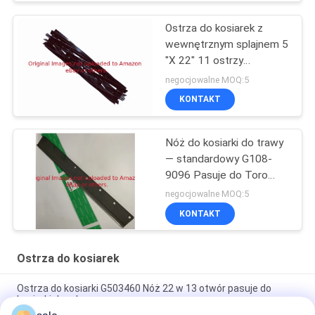
Ostrza do kosiarek z
wewnętrznym splajnem 5
"X 22" 11 ostrzy
GAMT2886
negocjowalne MOQ:5
KONTAKT
Nóż do kosiarki do trawy
— standardowy G108-
9096 Pasuje do Toro
Reelmaster
negocjowalne MOQ:5
KONTAKT
Ostrza do kosiarek
Ostrza do kosiarki G503460 Nóż 22 w 13 otwór pasuje do
kosiarki Jacobsen