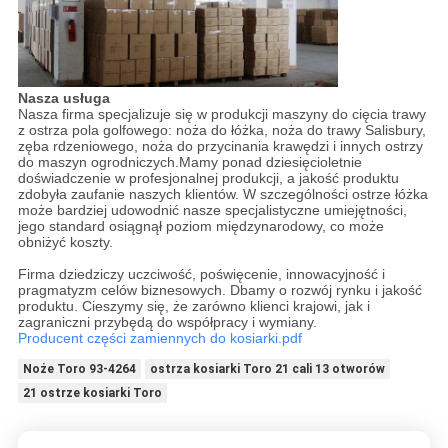
Nasza usługa
Nasza firma specjalizuje się w produkcji maszyny do cięcia trawy
z ostrza pola golfowego: noża do łóżka, noża do trawy Salisbury,
zęba rdzeniowego, noża do przycinania krawędzi i innych ostrzy
do maszyn ogrodniczych.Mamy ponad dziesięcioletnie
doświadczenie w profesjonalnej produkcji, a jakość produktu
zdobyła zaufanie naszych klientów. W szczególności ostrze łóżka
może bardziej udowodnić nasze specjalistyczne umiejętności,
jego standard osiągnął poziom międzynarodowy, co może
obniżyć koszty.
Firma dziedziczy uczciwość, poświęcenie, innowacyjność i
pragmatyzm celów biznesowych. Dbamy o rozwój rynku i jakość
produktu. Cieszymy się, że zarówno klienci krajowi, jak i
zagraniczni przybędą do współpracy i wymiany.
Producent części zamiennych do kosiarki.pdf
Noże Toro 93-4264
ostrza kosiarki Toro 21 cali 13 otworów
21 ostrze kosiarki Toro