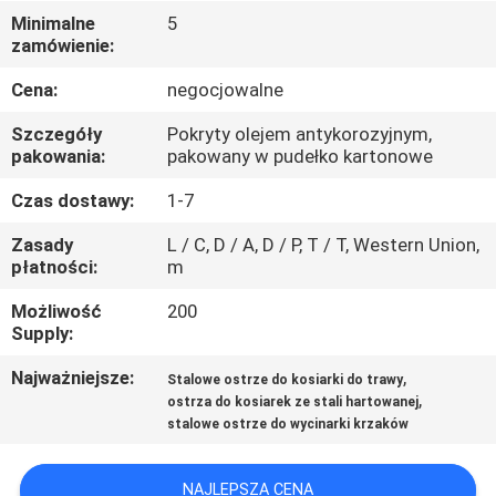
KONTROLA
Minimalne
5
zamówienie:
JAKOŚCI
Cena:
negocjowalne
SKONTAKTUJ
Szczegóły
Pokryty olejem antykorozyjnym,
SIĘ
pakowania:
pakowany w pudełko kartonowe
Z
Czas dostawy:
1-7
NAMI
Zasady
L / C, D / A, D / P, T / T, Western Union,
płatności:
m
AKTUALNOŚCI
Możliwość
200
Supply:
POPROSIĆ
Najważniejsze:
,
Stalowe ostrze do kosiarki do trawy
,
ostrza do kosiarek ze stali hartowanej
O
stalowe ostrze do wycinarki krzaków
WYCENĘ
NAJLEPSZA CENA