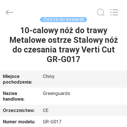
Dongguan
Hesheng
Long
Trading
Co.,
Ostrza do kosiarek
Ltd..
All
10-calowy nóż do trawy
DOM
Rights
Reserved.
Metalowe ostrze Stalowy nóż
PRODUKTY
do czesania trawy Verti Cut
GR-G017
O
NAS
Miejsce
Chiny
pochodzenia:
WYCIECZKA
Nazwa
Greenguards
handlowa:
PO
Orzecznictwo:
CE
FABRYCE
Numer modelu:
GR-G017