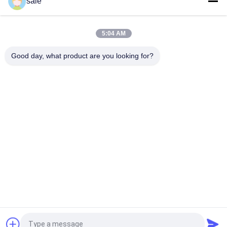
sale
Kosiarka Wldmt - Cylinder RHD, 26" 7 Noży GMBF0325B.07
Pasuje do serii Jacobsen F305-F407
5:04 AM
Ostrza kosiarki trawnikowej, 26.62 ̊Combo G4163101 Fits
Jacobsen Rotary Trim Mower
Good day, what product are you looking for?
popularne kategorie
Wszystko
Części Do Kosiarki 
Części Do Kosiarki 
Do Toro
Do Deere
Części Do Kosiarki 
Części Zamienne 
Do Jacobsena
Do Kosiarki
Włókienki Do 
Części Do Wózków 
Aeratora Trawnika
Golfowych
Dmuchawa Do Liści 
Ostrza Do Kosiarek
Do Trawy