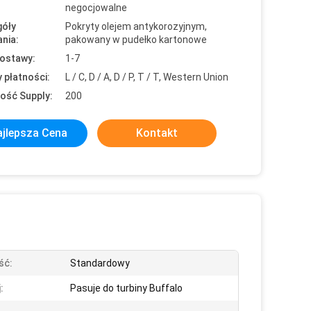
negocjowalne
óły
Pokryty olejem antykorozyjnym,
nia:
pakowany w pudełko kartonowe
ostawy:
1-7
 płatności:
L / C, D / A, D / P, T / T, Western Union
ość Supply:
200
jlepsza Cena
Kontakt
ść:
Standardowy
:
Pasuje do turbiny Buffalo