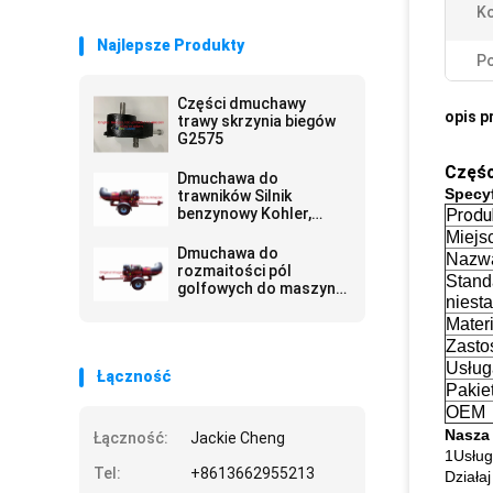
Ko
Najlepsze Produkty
Po
Części dmuchawy
opis p
trawy skrzynia biegów
G2575
Częśc
Dmuchawa do
Specyf
trawników Silnik
benzynowy Kohler,
Produ
dmuchawa do liści
Miejs
trawy
Dmuchawa do
Nazwa
rozmaitości pól
Stand
golfowych do maszyn
niest
do trawników
Materi
Zasto
Usług
Łączność
Pakie
OEM
Nasza
Łączność:
Jackie Cheng
1Usług
Tel:
+8613662955213
Działaj