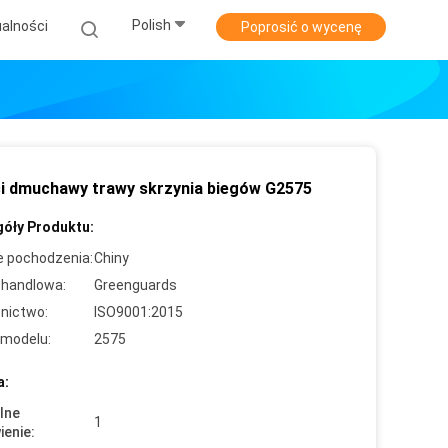
Polish
alności
Poprosić o wycenę
i dmuchawy trawy skrzynia biegów G2575
óły Produktu:
e pochodzenia:
Chiny
handlowa:
Greenguards
nictwo:
ISO9001:2015
modelu:
2575
a:
lne
1
enie: