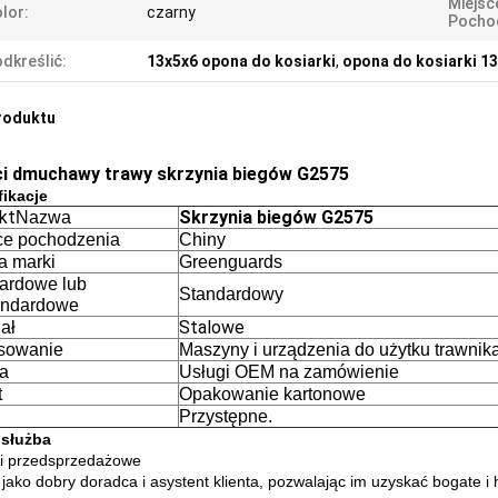
Miejsc
lor:
czarny
Pocho
dkreślić:
13x5x6 opona do kosiarki
,
opona do kosiarki 13
roduktu
i dmuchawy trawy skrzynia biegów G2575
ikacje
kt
Skrzynia biegów G2575
Nazwa
ce pochodzenia
Chiny
 marki
Greenguards
ardowe lub
Standardowy
andardowe
Stalowe
ał
sowanie
Maszyny i urządzenia do użytku trawnik
a
Usługi OEM na zamówienie
t
Opakowanie kartonowe
Przystępne.
 służba
i przedsprzedażowe
 jako dobry doradca i asystent klienta, pozwalając im uzyskać bogate i h