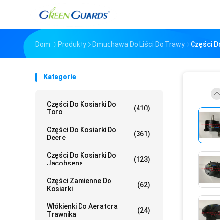
Dom
Produkty
Dmuchawa Do Liści Do Trawy
Części D
Kategorie
Części Do Kosiarki Do
(410)
Toro
Części Do Kosiarki Do
(361)
Deere
Części Do Kosiarki Do
(123)
Jacobsena
Części Zamienne Do
(62)
Kosiarki
Włókienki Do Aeratora
(24)
Trawnika