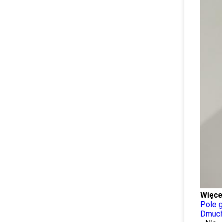
Więce
Pole 
Dmuch