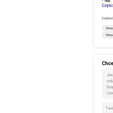
- Nie.
Częśc
Etykiet
Dmuc
Dmuc
Chce
Jes
rodz
Dzię
Cze