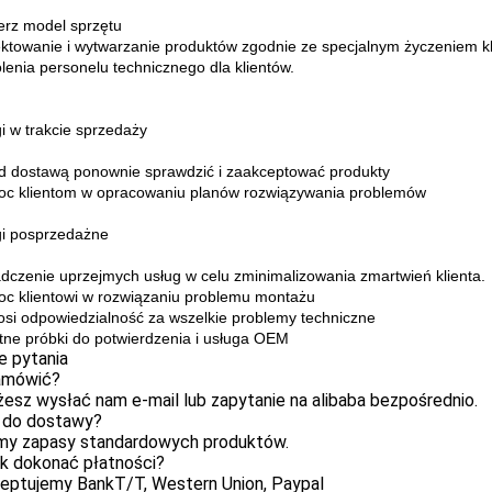
erz model sprzętu
ektowanie i wytwarzanie produktów zgodnie ze specjalnym życzeniem kl
olenia personelu technicznego dla klientów.
gi w trakcie sprzedaży
d dostawą ponownie sprawdzić i zaakceptować produkty
c klientom w opracowaniu planów rozwiązywania problemów
gi posprzedażne
adczenie uprzejmych usług w celu zminimalizowania zmartwień klienta.
c klientowi w rozwiązaniu problemu montażu
osi odpowiedzialność za wszelkie problemy techniczne
tne próbki do potwierdzenia i usługa OEM
e pytania
amówić?
esz wysłać nam e-mail lub zapytanie na alibaba bezpośrednio.
i do dostawy?
my zapasy standardowych produktów.
ak dokonać płatności?
ceptujemy BankT/T, Western Union, Paypal