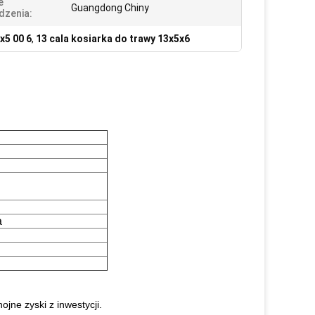
e
Guangdong Chiny
dzenia:
x5 00 6
,
13 cala kosiarka do trawy 13x5x6
a
ojne zyski z inwestycji.