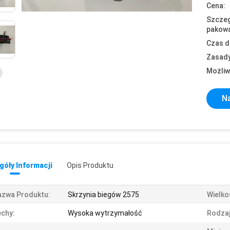
Cena:
Szczeg
pakowa
Czas d
Zasady
Możliw
Na
óły Informacji
Opis Produktu
azwa Produktu:
Skrzynia biegów 2575
Wielko
chy:
Wysoka wytrzymałość
Rodzaj