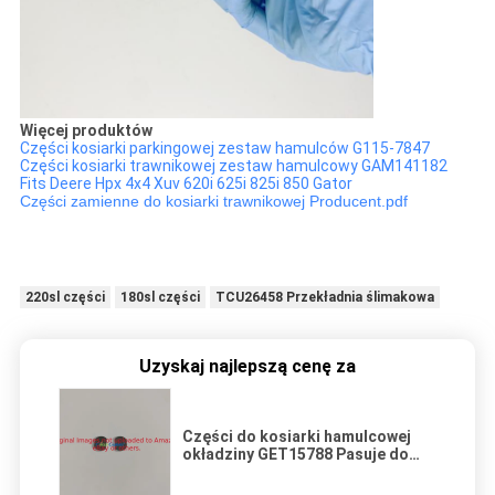
Więcej produktów
Części kosiarki parkingowej zestaw hamulców G115-7847
Części kosiarki trawnikowej zestaw hamulcowy GAM141182
Fits Deere Hpx 4x4 Xuv 620i 625i 825i 850 Gator
Części zamienne do kosiarki trawnikowej Producent.pdf
220sl części
180sl części
TCU26458 Przekładnia ślimakowa
Uzyskaj najlepszą cenę za
Części do kosiarki hamulcowej
okładziny GET15788 Pasuje do
Johndeere 622, 1800