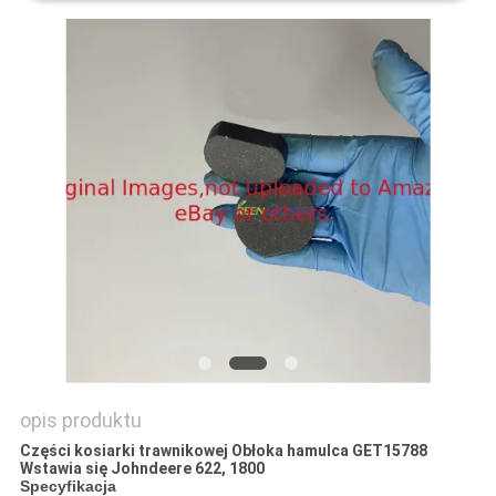
SITEMAP
PRIVACY
POLICY
opis produktu
Części kosiarki trawnikowej Obłoka hamulca GET15788
Wstawia się Johndeere 622, 1800
Specyfikacja