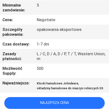
KONTROLA
Minimalne
5
zamówienie:
JAKOŚCI
Cena:
Negotiate
SKONTAKTUJ
Szczegóły
opakowania eksportowe
SIĘ
pakowania:
Z
Czas dostawy:
1-7 dni
NAMI
Zasady
L / C, D / A, D / P, T / T, Western Union,
płatności:
m
AKTUALNOŚCI
Możliwość
500
Supply:
POPROSIĆ
Najważniejsze:
,
Klocki hamulcowe Johndeere
okładziny hamulcowe do maszyn rolniczych SS
O
WYCENĘ
NAJLEPSZA CENA