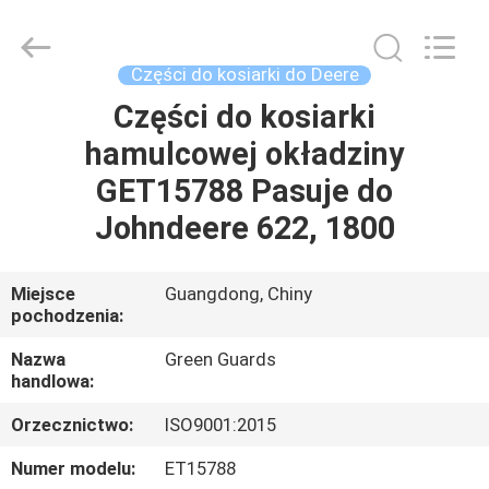
Dongguan
Hesheng
Long
Trading
Co.,
Części do kosiarki do Deere
Ltd..
All
Części do kosiarki
DOM
Rights
Reserved.
hamulcowej okładziny
PRODUKTY
GET15788 Pasuje do
Johndeere 622, 1800
O
NAS
Miejsce
Guangdong, Chiny
pochodzenia:
WYCIECZKA
Nazwa
Green Guards
handlowa:
PO
Orzecznictwo:
ISO9001:2015
FABRYCE
Numer modelu:
ET15788