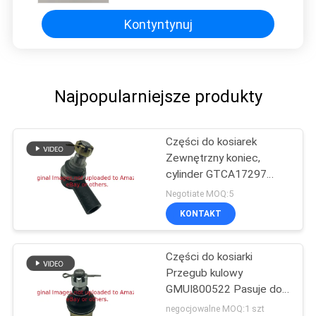
Kontyntynuj
Najpopularniejsze produkty
Części do kosiarek
Zewnętrzny koniec,
cylinder GTCA17297
Pasuje do kosiarki Deere
Negotiate MOQ:5
KONTAKT
Części do kosiarki
Przegub kulowy
GMUI800522 Pasuje do
pojazdu użytkowego
negocjowalne MOQ:1 szt