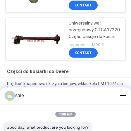
Deere ProGator
KONTAKT
Uniwersalny wał
przegubowy GTCA17220
Część pasuje do kosiarki
Deere
negocjowalne MOQ:5
KONTAKT
Części do kosiarki do Deere
Prędkość napędowa skrzynia biegów, wkład koła GMT1074 dla
kosiarek Deere
sale
Sprzęgło Pro Gator 2030 2020 Tarcza dociskowa sprzęgła
GM809222 GM809221 Pasuje do Deere
4:08 PM
Części do kosiarki Rozrusznik silnika GAM878176 Pasuje do
Deere Greensmower
Good day, what product are you looking for?