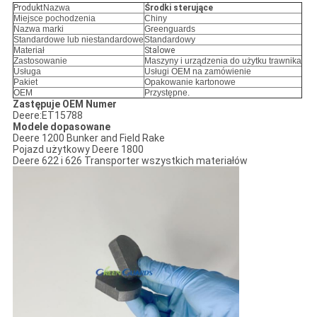
Produkt
Nazwa
Środki sterujące
Miejsce pochodzenia
Chiny
Nazwa marki
Greenguards
Standardowe lub niestandardowe
Standardowy
Materiał
Stalowe
Zastosowanie
Maszyny i urządzenia do użytku trawnika
Usługa
Usługi OEM na zamówienie
Pakiet
Opakowanie kartonowe
OEM
Przystępne.
Zastępuje OEM Numer
Deere:ET15788
Modele dopasowane
Deere 1200 Bunker and Field Rake
Pojazd użytkowy Deere 1800
Deere 622 i 626 Transporter wszystkich materiałów