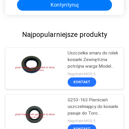
Kontyntynuj
Najpopularniejsze produkty
Uszczelka smaru do rolek
kosiarki Zewnętrzna
potrójna warga Model
G3004882 do maszyn do
Negotiate MOQ:5
trawników
KONTAKT
G253-163 Pierścień
uszczelniający do kosiarki
pasuje do Toro
Greensmaster 1000
Negotiate MOQ:5