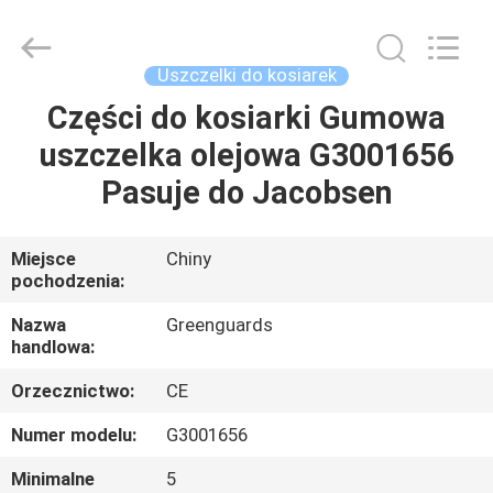
Dongguan
Hesheng
Long
Trading
Co.,
Uszczelki do kosiarek
Ltd..
All
Części do kosiarki Gumowa
DOM
Rights
Reserved.
uszczelka olejowa G3001656
PRODUKTY
Pasuje do Jacobsen
O
Miejsce
Chiny
pochodzenia:
NAS
Nazwa
Greenguards
handlowa:
WYCIECZKA
Orzecznictwo:
CE
PO
FABRYCE
Numer modelu:
G3001656
Minimalne
5