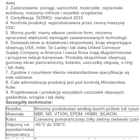
dalej
2. Zastosowanie: pociągi, samochód, motocykle, ciężarówki,
autobusy, maszyny rolnicze i wszelkie urządzenia
3. Certyfikacja: SO9001: standard 2015
4. Kontrola produkcji: wyprodukowana przez cenną maszynę
CNC
5. Mocny punkt: mamy własne centrum form, możemy
opracować większość wymagań zaawansowanych technologii.
6. Doświadczenie w działalności eksportowej: kraje eksportujące
obejmują USA, Indie, Sri Lankę i tak dalej.United Conveyor
Supply Company w Ameryce i nasza firma mają długoterminowe
i przyjazne relacje biznesowe. Produkty eksportowe obejmują
gumowy ekran panoramiczny, kolanko, uszczelkę olejową, o-ring
i tak dalej.
7. Zgodnie z rysunkiem klienta niestandardowe specyfikacje są
mile widziane.
8. Cała administracja produkcji jest pod kontrolą Ministerstwa
Kolei
9. Projektowanie i produkcja wszystkich uszczelek olejowych,
gaskedtów, oringów i tak dalej.
Szczegóły techniczne:
Notatka
Możemy produkować według twoich próbek lub rysun
Materiały
NBR, NR, VTION, EPDM, HNBR, SILIKON
Kolor
Czerwony pomarańczowy żółty zielony niebieski czarn
Odporny na
-45°C do 330°C
wysokie/niskie
temperatury