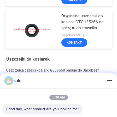
KONTAKT
Oryginalne uszczelki do
kosiarki GTCU25266 do
sprzętu do trawnika
Negotiate MOQ:5
KONTAKT
Uszczelki do kosiarek
Uszczelka części kosiarki G366650 pasuje do Jacobsen
Greens King i Eclipse
sale
Ściskacz grzbietownic GR92287 Pasuje do Deere Bunker i
pojazdu polowego
5:26 AM
Uszczelka olejowa wewnętrzna do kosiarki GM91399 Pasuje
do Deere Deere Lightweight Fairway Mowers
Good day, what product are you looking for?