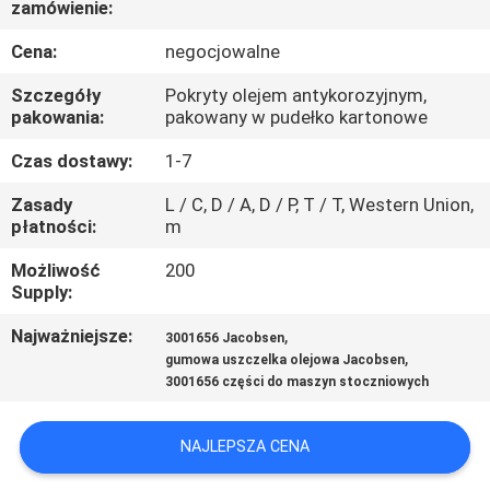
zamówienie:
KONTROLA
JAKOŚCI
Cena:
negocjowalne
Szczegóły
Pokryty olejem antykorozyjnym,
SKONTAKTUJ
pakowania:
pakowany w pudełko kartonowe
SIĘ
Czas dostawy:
1-7
Z
Zasady
L / C, D / A, D / P, T / T, Western Union,
płatności:
m
NAMI
Możliwość
200
Supply:
AKTUALNOŚCI
Najważniejsze:
,
3001656 Jacobsen
,
gumowa uszczelka olejowa Jacobsen
POPROSIĆ
3001656 części do maszyn stoczniowych
O
WYCENĘ
NAJLEPSZA CENA