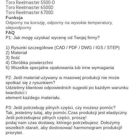
Toro Reelmaster 5500-D
Toro Reelmaster 6500D
Toro Reelmaster 6700D
Funkcja
Odporny na korozję, odporny na wysokie temperatury,
olejoodporny
FAQ
P1: Jak mogę uzyskać wycenę od Twojej firmy?
1) Rysunki szczegółowe (CAD / PDF / DWG / IGS / STEP)
2) Materiał
3) Ilość
4) Obróbka powierzchni
5) Wszelkie specjalne opakowania lub inne wymagania
P2: Jeśli materiał używany w masowej produkcji nie może
spotkać się z rysunkiem?
Udzielimy klientowi odpowiednich sugestii po każdym warunku
twardości i
element każdego materiału.
P3: Jeśli potrzebuję pilnych części, czy możesz pomóc?
Tak, jesteśmy tutaj, aby pomóc.Czas produkcji jest elastyczny.
Jeśli potrzebujesz pilnych części, proszę!
podaj nam czas dostawy, którego potrzebujesz. Dołożymy
wszelkich starań, aby dostosować harmonogram produkcji!
priorytet.