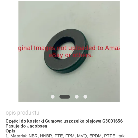
SITEMAP
PRIVACY
POLICY
opis produktu
Części do kosiarki Gumowa uszczelka olejowa G3001656
Pasuje do Jacobsen
Opis
1. Materiał: NBR, HNBR, PTE, FPM, MVQ, EPDM, PTFE i tak