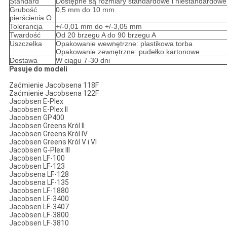
Standard
Dostępne są rozmiary standardowe i niestandardowe
Grubość
0,5 mm do 10 mm
pierścienia O
Tolerancja
+/-0,01 mm do +/-3,05 mm
Twardość
Od 20 brzegu A do 90 brzegu A
Uszczelka
Opakowanie wewnętrzne: plastikowa torba
Opakowanie zewnętrzne: pudełko kartonowe
Dostawa
W ciągu 7-30 dni
Pasuje do modeli
Zaćmienie Jacobsena 118F
Zaćmienie Jacobsena 122F
Jacobsen E-Plex
Jacobsen E-Plex II
Jacobsen GP400
Jacobsen Greens Król II
Jacobsen Greens Król IV
Jacobsen Greens Król V i VI
Jacobsen G-Plex III
Jacobsen LF-100
Jacobsen LF-123
Jacobsena LF-128
Jacobsena LF-135
Jacobsen LF-1880
Jacobsen LF-3400
Jacobsen LF-3407
Jacobsen LF-3800
Jacobsen LF-3810