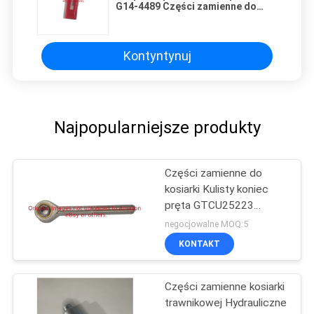
G14-4489 Części zamienne do
kosiarki
Kontyntynuj
Najpopularniejsze produkty
Części zamienne do
kosiarki Kulisty koniec
pręta GTCU25223
Pasuje do kosiarki Deere
negocjowalne MOQ:5
KONTAKT
Części zamienne kosiarki
trawnikowej Hydrauliczne