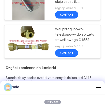
oleje szczotki
GTCA13646 Fits Deere
negocjowalne MOQ:1
lekkie kosiarki Fairway
KONTAKT
Wał przegubowo-
teleskopowy do sprzętu
trawnikowego G1553
Pasuje do dmuchaw
negocjowalne MOQ:5
BUFFALO
KONTAKT
Części zamienne do kosiarki
Standardowy zacisk części zamiennych do kosiarki G115-
9023 w magazynie
sale
Standardowy rozmiar części zamiennych do kosiarki Zacisk
GAET11311 Pasuje do Deere
7:15 AM
Części zamienne kosiarki trawnikowej Bracket - Yoke Adapter