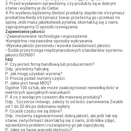
3. Przed wysłaniem sprawdzimy, czy produkty są w dobrym
stanie i wyślemy je do Ciebie.
4. Po wysłaniu będziemy śledzić produkty, dopóki nie otrzymasz
produktów.Kiedy otrzymasz towar, przetestuj go i przekaż mi
opinię.Jeśli masz jakiekolwiek pytania, skontaktuj się z nami,
zaproponujemy Ci sposób rozwiązania.
Zapewnienie jakości
•Zaawansowane technologie i wyposażenie
•Kompletne i niezawodne sposoby wykrywania
•Wysoka jakość personelu i wysoka świadomość jakości
• Ściśle przestrzega międzynarodowych standardów systemu
jakości ISO9001
FAQ
P: Czy jesteś firmą handlową lub producentem?
Odp.: jesteśmy fabryką.
P: Jak mogę uzyskać wycenę?
O: Proszę podać numery części.
P: Jakie jest twoje MOQ?
Ogólnie 100 sztuk, ale może zaakceptować niewielką ilość w
niektórych specjalnych warunkach.
P: A co z wiodącym czasem dla masowej produkcji?
Odp .: Szczerze mówiąc, zależy to od ilości zamówienia.Zwykle
od 1 do 20 dni po dokonaniu wpłaty.
P: Co jeśli części nie są dobre?
Odp.: możemy zagwarantować dobrą jakość, ale jeśli tak się
stanie, natychmiast skontaktuj się z nami, zrób kilka zdjęć,
sprawdzimy problem i rozwiążemy go jak najszybciej.
P: Jakie są twoje warunki płatności?