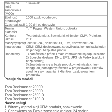
Minimalna
1 kawałek
ilość
zamówienia
(MOQ)
Zdolność
1000 sztuk tygodniowo
produkcyjna
Czas realizacji
1-20 dni od depozytu
Termin
T / T, Paypal, Western Union, gotówka
płatności
Kontrola
Twardościomierz, Suwmiarki, Alitimeter, CMM, Projektor,
jakości
2.5D
Maszyny/sprzęt
Tokarki CNC, szlifierka OD, EDM, frezowanie CNC
Inna usługa
OEM i OEM, dostosowana specyfikacja, komunikacja jeden
do jednego, bezpłatne próbki
Dodatkowy
1) Zamówienie próbki i małe zamówienie są dopuszczalne;
2) Sposoby dostawy: DHL, EMS, UPS lub Fedex (szybko i
bezpieczniej)
3) Znajdujemy się w bazie produkcyjnej miasta chiny-
dongguan, pomagamy również w projektowaniu klientów
zgodnie z wymaganiami klientów i zastosowaniem
produktów.
Pasuje do modeli
Toro Reelmaster 2000D
Toro Reelmaster 2300D
Toro Reelmaster 2600-D
Toro Reelmaster 3100-D
Nasze usługi
1. Witamy w produkcji OEM: produkt, opakowanie ...
2. Odpowiemy na Twoje zapytanie w ciągu 24 godzin.