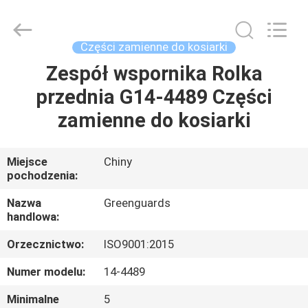
Dongguan
Hesheng
Long
Trading
Co.,
Części zamienne do kosiarki
Ltd..
All
Zespół wspornika Rolka
DOM
Rights
Reserved.
przednia G14-4489 Części
PRODUKTY
zamienne do kosiarki
O
Miejsce
Chiny
pochodzenia:
NAS
Nazwa
Greenguards
handlowa:
WYCIECZKA
Orzecznictwo:
ISO9001:2015
PO
FABRYCE
Numer modelu:
14-4489
Minimalne
5