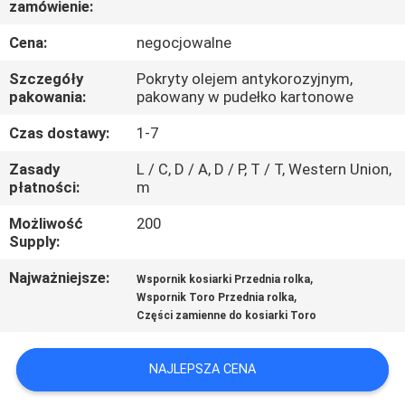
zamówienie:
KONTROLA
JAKOŚCI
Cena:
negocjowalne
Szczegóły
Pokryty olejem antykorozyjnym,
SKONTAKTUJ
pakowania:
pakowany w pudełko kartonowe
SIĘ
Czas dostawy:
1-7
Z
Zasady
L / C, D / A, D / P, T / T, Western Union,
płatności:
m
NAMI
Możliwość
200
Supply:
AKTUALNOŚCI
Najważniejsze:
,
Wspornik kosiarki Przednia rolka
,
Wspornik Toro Przednia rolka
POPROSIĆ
Części zamienne do kosiarki Toro
O
WYCENĘ
NAJLEPSZA CENA